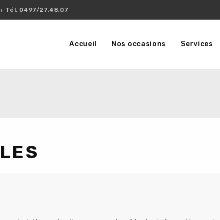
++
Tél. 0497/27.48.07
Accueil
Nos occasions
Services
LES