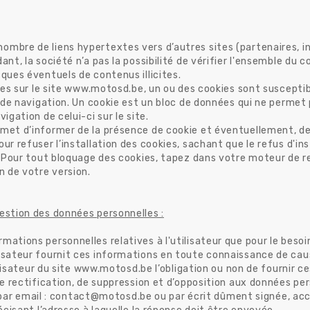
ombre de liens hypertextes vers d’autres sites (partenaires, i
nt, la société n’a pas la possibilité de vérifier l'ensemble du c
sques éventuels de contenus illicites.
sites sur le site www.motosd.be, un ou des cookies sont suscept
 de navigation. Un cookie est un bloc de données qui ne permet pa
igation de celui-ci sur le site.
met d’informer de la présence de cookie et éventuellement, de l
ur refuser l’installation des cookies, sachant que le refus d'in
s. Pour tout bloquage des cookies, tapez dans votre moteur de r
n de votre version.
estion des données personnelles :
ations personnelles relatives à l'utilisateur que pour le besoi
lisateur fournit ces informations en toute connaissance de cau
tilisateur du site www.motosd.be l’obligation ou non de fournir c
de rectification, de suppression et d’opposition aux données per
r email : contact@motosd.be ou par écrit dûment signée, acco