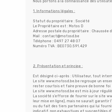
Nous portons à la connaissance des utilisateu
1. Informations légales :
Statut du propriétaire : Société
Le Propriétaire est : Motos D
Adresse postale du propriétaire : Chaussée d
Mail : contact@motosd.be
Téléphone : 0497 27 48 07
Numéro TVA : BE0730.591.429
2. Présentation et principe :
Est désigné ci-après : Utilisateur, tout in
Le site www.motosd.be.be regroupe un ensemble
rester courtois et faire preuve de bonne fo
Le site www.motosd.be est mis à jour réguli
La société s’efforce de fournir sur le site 
leur mise en ligne), mais ne saurait garantir
ou du fait des tiers partenaires qui lui four
indicatif, non exhaustives et susceptibles d'