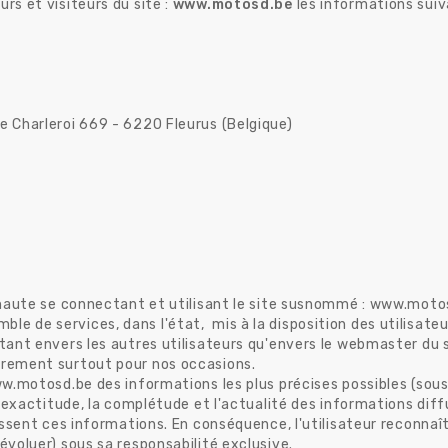
rs et visiteurs du site :
www.motosd.be
les informations suiv
e Charleroi 669 - 6220 Fleurus (Belgique)
ternaute se connectant et utilisant le site susnommé : www.moto
 de services, dans l'état, mis à la disposition des utilisateurs
i tant envers les autres utilisateurs qu'envers le webmaster d
èrement surtout pour nos occasions.
www.motosd.be des informations les plus précises possibles (so
 l'exactitude, la complétude et l'actualité des informations diffu
nissent ces informations. En conséquence, l'utilisateur reconnaî
évoluer) sous sa responsabilité exclusive.