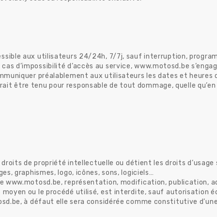
sible aux utilisateurs 24/24h, 7/7j, sauf interruption, progra
cas d’impossibilité d’accès au service, www.motosd.be s’engag
ommuniquer préalablement aux utilisateurs les dates et heures 
it être tenu pour responsable de tout dommage, quelle qu’en soi
 droits de propriété intellectuelle ou détient les droits d’usage 
ges, graphismes, logo, icônes, sons, logiciels…
te www.motosd.be, représentation, modification, publication, ad
moyen ou le procédé utilisé, est interdite, sauf autorisation éc
tosd.be, à défaut elle sera considérée comme constitutive d’un