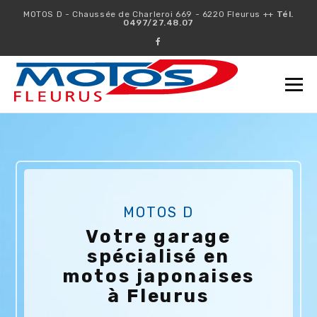
MOTOS D - Chaussée de Charleroi 669 - 6220 Fleurus ++
Tél.
0497/27.48.07
Togg
navi
MOTOS D
Votre garage
spécialisé en
motos japonaises
à Fleurus