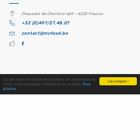
Chaussée de Charleroi 669 - 6220 Fleurus
+32 (0)497/27.48.07
contact@motosd.be
Ce site internet utilise des cookies, en continuant la
J'ai compris !
visite, vous acceptez l'utilisation de cookies.
Plus
© MOTOS D Fleurus - Site internet réalisé par
WEB-
d'infos
Xperience.be