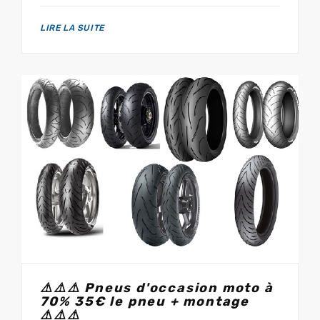
LIRE LA SUITE
⚠️⚠️⚠️ Pneus d'occasion moto à
70% 35€ le pneu + montage
⚠️⚠️⚠️